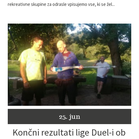
rekreativne skupine za odrasle vpisujemo vse, ki se žel...
25. jun
Končni rezultati lige Duel-i ob