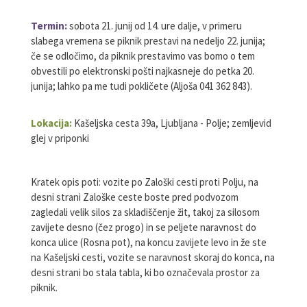
Termin
:
sobota 21. junij od 14. ure dalje, v primeru
slabega vremena se piknik prestavi na nedeljo 22. junija;
če se odločimo, da piknik prestavimo vas bomo o tem
obvestili po elektronski pošti najkasneje do petka 20.
junija; lahko pa me tudi pokličete (Aljoša 041 362 843).
Lokacija:
Kašeljska cesta 39a, Ljubljana - Polje; zemljevid
glej v priponki
Kratek opis poti: vozite po Zaloški cesti proti Polju, na
desni strani Zaloške ceste boste pred podvozom
zagledali velik silos za skladiščenje žit, takoj za silosom
zavijete desno (čez progo) in se peljete naravnost do
konca ulice (Rosna pot), na koncu zavijete levo in že ste
na Kašeljski cesti, vozite se naravnost skoraj do konca, na
desni strani bo stala tabla, ki bo označevala prostor za
piknik.