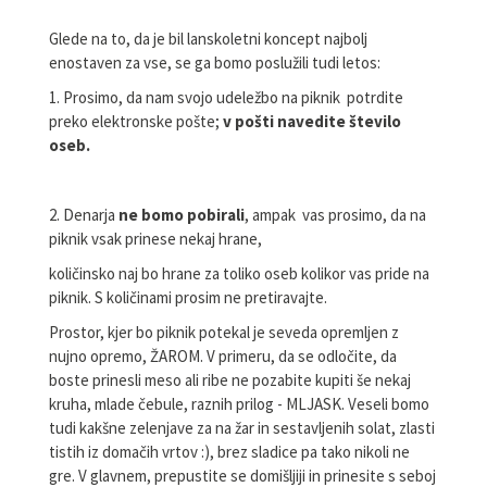
Glede na to, da je bil lanskoletni koncept najbolj
enostaven za vse, se ga bomo poslužili tudi letos:
1. Prosimo, da nam svojo udeležbo na piknik potrdite
preko elektronske pošte;
v pošti navedite število
oseb.
2. Denarja
ne bomo pobirali
, ampak vas prosimo, da na
piknik vsak prinese nekaj hrane,
količinsko naj bo hrane za toliko oseb kolikor vas pride na
piknik. S količinami prosim ne pretiravajte.
Prostor, kjer bo piknik potekal je seveda opremljen z
nujno opremo, ŽAROM. V primeru, da se odločite, da
boste prinesli meso ali ribe ne pozabite kupiti še nekaj
kruha, mlade čebule, raznih prilog - MLJASK. Veseli bomo
tudi kakšne zelenjave za na žar in sestavljenih solat, zlasti
tistih iz domačih vrtov :), brez sladice pa tako nikoli ne
gre. V glavnem, prepustite se domišljiji in prinesite s seboj